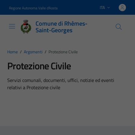
Vai ai contenuti
Vai al footer
ITA
Regione Autonoma Valle d'Aosta
Lingua attiva:
Comune di Rhêmes-
Saint-Georges
Home
/
Argomenti
/
Protezione Civile
Protezione Civile
Dettagli dell'argomento
Servizi comunali, documenti, uffici, notizie ed eventi
relativi a Protezione civile