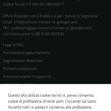
Codice fiscale / P. IVA: 00138030077
Ufficio Relazioni con il Pubblico e per i Servizi di Segreteria
Email:
info@comune.rhemes-st-georges.ao.it
PEC:
protocollo@pec.comune.rhemes-st-georges.ao.it
Centralino unico: (+39) 0165 907634
Tecnici
Questi cookie
Leggi le FAQ
sono necessari
Prenotazione appuntamento
per il
Segnalazione disservizio
funzionamento
del sito e non
Richiesta assistenza
possono
Amministrazione trasparente
essere
Informativa privacy
disabilitati.
Questi cookie
Cookie Policy
Questo sito utilizza cookie tecnici e, previo consenso,
non raccolgono
Note legali
cookie di profilazione di terze parti. Cliccando sul tasto
informazioni
'Accetta tutti' si presta il consenso alla profilazione,
Dichiarazione di accessibilità
personali.