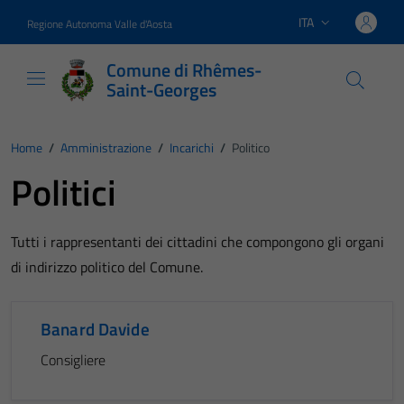
Vai ai contenuti
Vai al footer
ITA
Regione Autonoma Valle d'Aosta
Lingua attiva:
Comune di Rhêmes-
Saint-Georges
Home
/
Amministrazione
/
Incarichi
/
Politico
Politici
Tutti i rappresentanti dei cittadini che compongono gli organi
di indirizzo politico del Comune.
Banard Davide
Consigliere