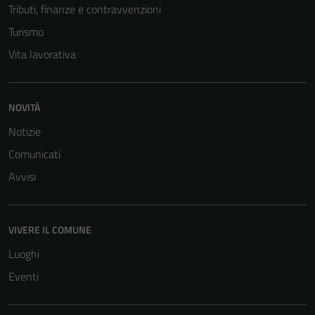
Tributi, finanze e contravvenzioni
sono necessari
per il
Turismo
funzionamento
Vita lavorativa
del sito e non
possono
essere
NOVITÀ
disabilitati.
Questi cookie
Notizie
non raccolgono
Comunicati
informazioni
Avvisi
personali.
VIVERE IL COMUNE
Luoghi
Eventi