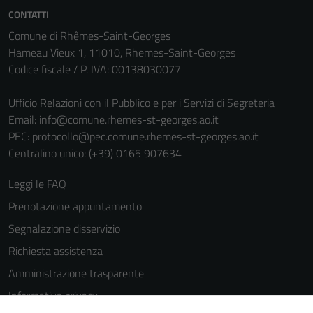
CONTATTI
Comune di Rhêmes-Saint-Georges
Hameau Vieux 1, 11010, Rhemes-Saint-Georges
Codice fiscale / P. IVA: 00138030077
Ufficio Relazioni con il Pubblico e per i Servizi di Segreteria
Email:
info@comune.rhemes-st-georges.ao.it
PEC:
protocollo@pec.comune.rhemes-st-georges.ao.it
Centralino unico: (+39) 0165 907634
Leggi le FAQ
Prenotazione appuntamento
Segnalazione disservizio
Richiesta assistenza
Amministrazione trasparente
Informativa privacy