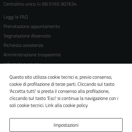
Centralino unico: (+39) 0165 907634
Leggi le FAQ
Prenotazione appuntamento
Segnalazione disservizio
Richiesta assistenza
Amministrazione trasparente
Informativa privacy
Cookie Policy
Questo sito utilizza cookie tecnici e, previo consenso,
Note legali
cookie di profilazione di terze parti. Cliccando sul tasto
'Accetta tutti' si presta il consenso alla profilazione,
Tecnici
Dichiarazione di accessibilità
cliccando sul tasto 'Esci' si continua la navigazione con i
Questi cookie
Piano di miglioramento del sito
soli cookie tecnici.
Link alla cookie policy
sono necessari
per il
funzionamento
Area Privata
Impostazioni
del sito e non