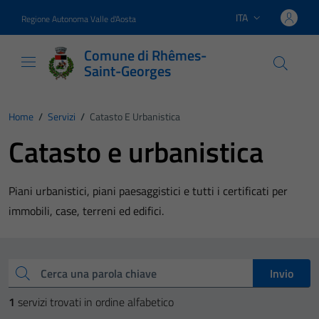
Vai ai contenuti
Vai al footer
ITA
Regione Autonoma Valle d'Aosta
Lingua attiva:
Comune di Rhêmes-
Saint-Georges
Home
/
Servizi
/
Catasto E Urbanistica
Catasto e urbanistica
Piani urbanistici, piani paesaggistici e tutti i certificati per
immobili, case, terreni ed edifici.
Esplora tutti i servizi
Cerca una parola chiave
Invio
1
servizi trovati in ordine alfabetico