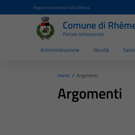
Vai ai contenuti
Vai al footer
Regione Autonoma Valle d'Aosta
Comune di Rhême
Portale Istituzionale
Amministrazione
Novità
Servi
Home
/
Argomenti
Argomenti