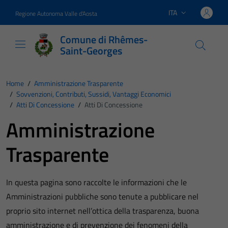
Vai ai contenuti
Vai al footer
ITA
Regione Autonoma Valle d'Aosta
Lingua attiva:
Comune di Rhêmes-
Saint-Georges
Home
/
Amministrazione Trasparente
/
Sovvenzioni, Contributi, Sussidi, Vantaggi Economici
/
Atti Di Concessione
/
Atti Di Concessione
Amministrazione
Trasparente
In questa pagina sono raccolte le informazioni che le
Amministrazioni pubbliche sono tenute a pubblicare nel
proprio sito internet nell’ottica della trasparenza, buona
amministrazione e di prevenzione dei fenomeni della