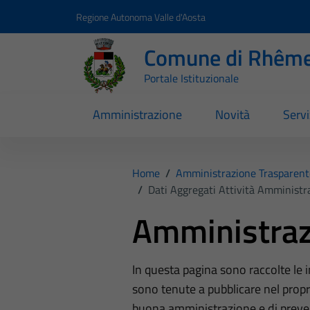
Vai ai contenuti
Vai al footer
Regione Autonoma Valle d'Aosta
Comune di Rhême
Portale Istituzionale
Amministrazione
Novità
Servi
Home
/
Amministrazione Trasparent
/
Dati Aggregati Attività Amministr
Amministraz
In questa pagina sono raccolte le
sono tenute a pubblicare nel propri
buona amministrazione e di preve