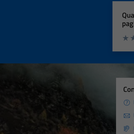
Qua
pag
Valut
Va
Con