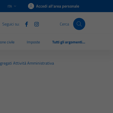
Accedi all'area personale
ITA
Lingua attiva:
Seguici su:
Cerca
one civile
Imposte
Tutti gli argomenti...
gregati Attività Amministrativa