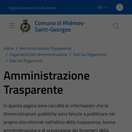
Vai ai contenuti
Vai al footer
ITA
Regione Autonoma Valle d'Aosta
Lingua attiva:
Comune di Rhêmes-
Saint-Georges
Home
/
Amministrazione Trasparente
/
Pagamenti Dell' Amministrazione
/
Dati Sui Pagamenti
/
Dati Sui Pagamenti
Amministrazione
Trasparente
In questa pagina sono raccolte le informazioni che le
Amministrazioni pubbliche sono tenute a pubblicare nel
proprio sito internet nell’ottica della trasparenza, buona
amministrazione e di prevenzione dei fenomeni della