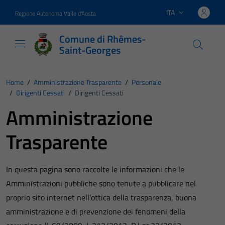
Vai ai contenuti
Vai al footer
ITA
Regione Autonoma Valle d'Aosta
Lingua attiva:
Comune di Rhêmes-
Saint-Georges
Home
/
Amministrazione Trasparente
/
Personale
/
Dirigenti Cessati
/
Dirigenti Cessati
Amministrazione
Trasparente
In questa pagina sono raccolte le informazioni che le
Amministrazioni pubbliche sono tenute a pubblicare nel
proprio sito internet nell’ottica della trasparenza, buona
amministrazione e di prevenzione dei fenomeni della