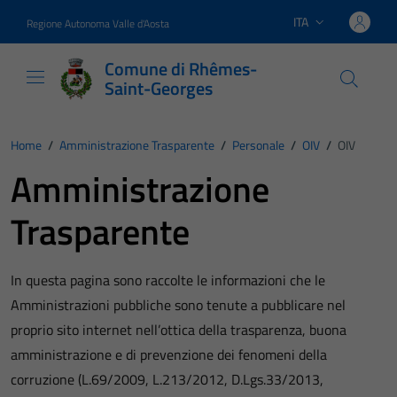
Vai ai contenuti
Vai al footer
ITA
Regione Autonoma Valle d'Aosta
Lingua attiva:
Comune di Rhêmes-
Saint-Georges
Home
/
Amministrazione Trasparente
/
Personale
/
OIV
/
OIV
Amministrazione
Trasparente
In questa pagina sono raccolte le informazioni che le
Amministrazioni pubbliche sono tenute a pubblicare nel
proprio sito internet nell’ottica della trasparenza, buona
amministrazione e di prevenzione dei fenomeni della
corruzione (L.69/2009, L.213/2012, D.Lgs.33/2013,