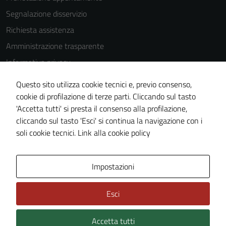
Segnalazione disservizio
Tecnici
Richiesta assistenza
Questi cookie
sono necessari
Amministrazione trasparente
per il
Informativa privacy
funzionamento
Cookie Policy
del sito e non
Questo sito utilizza cookie tecnici e, previo consenso,
possono
Note legali
cookie di profilazione di terze parti. Cliccando sul tasto
essere
'Accetta tutti' si presta il consenso alla profilazione,
Dichiarazione di accessibilità
disabilitati.
cliccando sul tasto 'Esci' si continua la navigazione con i
Piano di miglioramento del sito
Questi cookie
soli cookie tecnici.
Link alla cookie policy
non raccolgono
informazioni
Area Privata
personali.
Impostazioni
Esci
Accetta tutti
Credits: ©
Technical Design s.r.l.