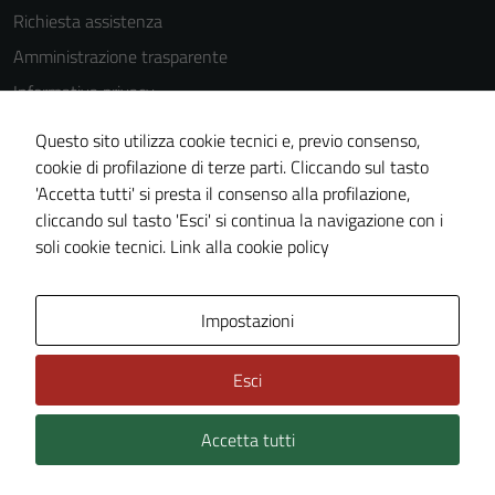
Richiesta assistenza
Tecnici
Questi cookie
Amministrazione trasparente
sono necessari
Informativa privacy
per il
Cookie Policy
funzionamento
Questo sito utilizza cookie tecnici e, previo consenso,
del sito e non
Note legali
cookie di profilazione di terze parti. Cliccando sul tasto
possono
'Accetta tutti' si presta il consenso alla profilazione,
Dichiarazione di accessibilità
essere
cliccando sul tasto 'Esci' si continua la navigazione con i
Piano di miglioramento del sito
disabilitati.
soli cookie tecnici.
Link alla cookie policy
Questi cookie
non raccolgono
informazioni
Area Privata
Impostazioni
personali.
Esci
Accetta tutti
Credits: ©
Technical Design s.r.l.