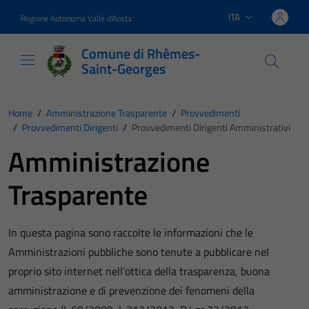
Vai ai contenuti
Vai al footer
ITA
Regione Autonoma Valle d'Aosta
Lingua attiva:
Comune di Rhêmes-
Saint-Georges
Home
/
Amministrazione Trasparente
/
Provvedimenti
/
Provvedimenti Dirigenti
/
Provvedimenti Dirigenti Amministrativi
Amministrazione
Trasparente
In questa pagina sono raccolte le informazioni che le
Amministrazioni pubbliche sono tenute a pubblicare nel
proprio sito internet nell’ottica della trasparenza, buona
amministrazione e di prevenzione dei fenomeni della