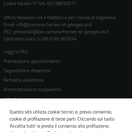
Codice fiscale / P. IVA: 00138030077
Ufficio Relazioni con il Pubblico e per i Servizi di Segreteria
Email:
info@comune.rhemes-st-georges.ao.it
PEC:
protocollo@pec.comune.rhemes-st-georges.ao.it
Centralino unico: (+39) 0165 907634
Leggi le FAQ
Prenotazione appuntamento
Segnalazione disservizio
Richiesta assistenza
Amministrazione trasparente
Informativa privacy
Cookie Policy
Questo sito utilizza cookie tecnici e, previo consenso,
Note legali
cookie di profilazione di terze parti. Cliccando sul tasto
'Accetta tutti' si presta il consenso alla profilazione,
Dichiarazione di accessibilità