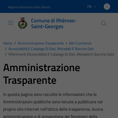
Vai ai contenuti
Vai al footer
ITA
Regione Autonoma Valle d'Aosta
Lingua attiva:
Comune di Rhêmes-
Saint-Georges
Home
/
Amministrazione Trasparente
/
Altri Contenuti
/
Accessibilità E Catalogo Di Dati, Metadati E Banche Dati
/
Riferimenti (Accessibilità E Catalogo Di Dati, Metadati E Banche Dati)
Amministrazione
Trasparente
In questa pagina sono raccolte le informazioni che le
Amministrazioni pubbliche sono tenute a pubblicare nel
proprio sito internet nell’ottica della trasparenza, buona
amministrazione e di prevenzione dei fenomeni della