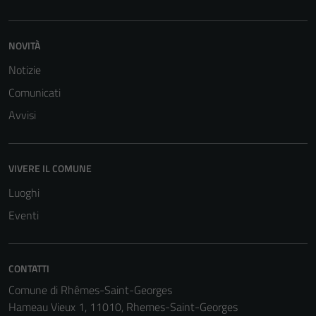
NOVITÀ
Notizie
Comunicati
Tecnici
Avvisi
Questi cookie
sono necessari
per il
VIVERE IL COMUNE
funzionamento
del sito e non
Luoghi
possono
Eventi
essere
disabilitati.
Questi cookie
CONTATTI
non raccolgono
Comune di Rhêmes-Saint-Georges
informazioni
Hameau Vieux 1, 11010, Rhemes-Saint-Georges
personali.