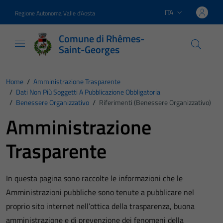
Vai ai contenuti
Vai al footer
ITA
Regione Autonoma Valle d'Aosta
Lingua attiva:
Comune di Rhêmes-
Saint-Georges
Home
/
Amministrazione Trasparente
/
Dati Non Più Soggetti A Pubblicazione Obbligatoria
/
Benessere Organizzativo
/
Riferimenti (Benessere Organizzativo)
Amministrazione
Trasparente
In questa pagina sono raccolte le informazioni che le
Amministrazioni pubbliche sono tenute a pubblicare nel
proprio sito internet nell’ottica della trasparenza, buona
amministrazione e di prevenzione dei fenomeni della