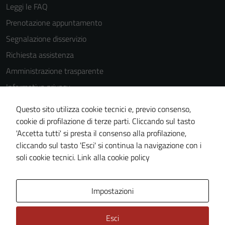
Leggi le FAQ
Prenotazione appuntamento
Tecnici
Segnalazione disservizio
Questi cookie
Richiesta assistenza
sono necessari
per il
Amministrazione trasparente
funzionamento
Informativa privacy
del sito e non
Cookie Policy
possono
Questo sito utilizza cookie tecnici e, previo consenso,
essere
Note legali
cookie di profilazione di terze parti. Cliccando sul tasto
disabilitati.
'Accetta tutti' si presta il consenso alla profilazione,
Dichiarazione di accessibilità
Questi cookie
cliccando sul tasto 'Esci' si continua la navigazione con i
Piano di miglioramento del sito
non raccolgono
soli cookie tecnici.
Link alla cookie policy
informazioni
personali.
Area Privata
Impostazioni
Esci