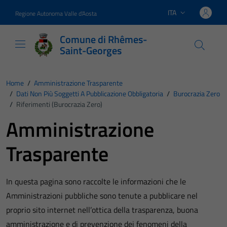
Vai ai contenuti
Vai al footer
ITA
Regione Autonoma Valle d'Aosta
Lingua attiva:
Comune di Rhêmes-
Saint-Georges
Home
/
Amministrazione Trasparente
/
Dati Non Più Soggetti A Pubblicazione Obbligatoria
/
Burocrazia Zero
/
Riferimenti (Burocrazia Zero)
Amministrazione
Trasparente
In questa pagina sono raccolte le informazioni che le
Amministrazioni pubbliche sono tenute a pubblicare nel
proprio sito internet nell’ottica della trasparenza, buona
amministrazione e di prevenzione dei fenomeni della