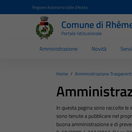
Vai ai contenuti
Vai al footer
Regione Autonoma Valle d'Aosta
Comune di Rhême
Portale Istituzionale
Amministrazione
Novità
Servi
Home
/
Amministrazione Trasparent
Amministraz
In questa pagina sono raccolte le
sono tenute a pubblicare nel propri
buona amministrazione e di preve