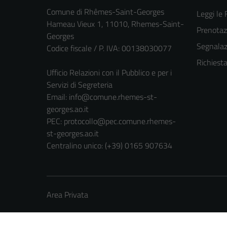
Comune di Rhêmes-Saint-Georges
Leggi le
Hameau Vieux 1, 11010, Rhemes-Saint-
Prenota
Georges
Segnalazi
Codice fiscale / P. IVA: 00138030077
Richiest
Ufficio Relazioni con il Pubblico e per i
Servizi di Segreteria
Email:
info@comune.rhemes-st-
georges.ao.it
PEC:
protocollo@pec.comune.rhemes-
st-georges.ao.it
Centralino unico: (+39) 0165 907634
Area Privata