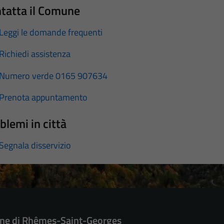
tatta il Comune
Leggi le domande frequenti
Richiedi assistenza
Numero verde 0165 907634
Prenota appuntamento
blemi in città
Segnala disservizio
e di Rhêmes-Saint-Georges