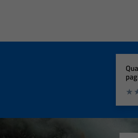
Qua
pag
Valut
Va