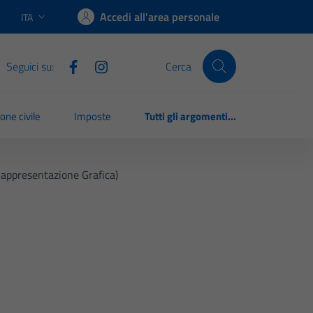
Accedi all'area personale
ITA
Lingua attiva:
Seguici su:
Cerca
one civile
Imposte
Tutti gli argomenti...
Rappresentazione Grafica)