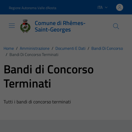
Vai ai contenuti
Vai al footer
ITA
Regione Autonoma Valle d'Aosta
Lingua attiva:
Comune di Rhêmes-
Saint-Georges
Home
/
Amministrazione
/
Documenti E Dati
/
Bandi Di Concorso
/
Bandi Di Concorso Terminati
Bandi di Concorso
Terminati
Tutti i bandi di concorso terminati