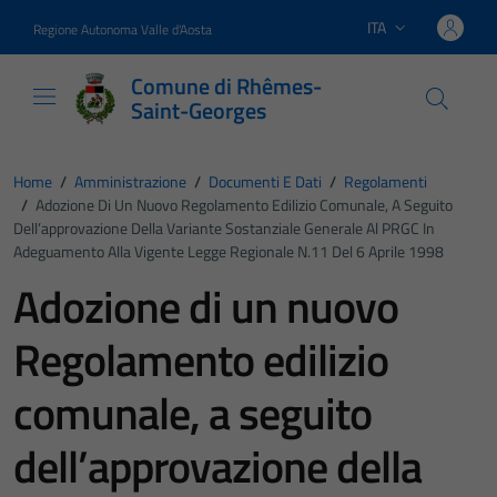
Vai ai contenuti
Vai al footer
ITA
Regione Autonoma Valle d'Aosta
Lingua attiva:
Comune di Rhêmes-
Saint-Georges
Home
/
Amministrazione
/
Documenti E Dati
/
Regolamenti
/
Adozione Di Un Nuovo Regolamento Edilizio Comunale, A Seguito
Dell’approvazione Della Variante Sostanziale Generale Al PRGC In
Adeguamento Alla Vigente Legge Regionale N.11 Del 6 Aprile 1998
Adozione di un nuovo
Regolamento edilizio
comunale, a seguito
dell’approvazione della