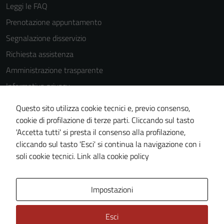
essere
Leggi le FAQ
disabilitati.
Prenotazione appuntamento
Questi cookie
Segnalazione disservizio
non raccolgono
informazioni
Richiesta assistenza
personali.
Amministrazione trasparente
Informativa privacy
Cookie Policy
Questo sito utilizza cookie tecnici e, previo consenso,
Note legali
cookie di profilazione di terze parti. Cliccando sul tasto
'Accetta tutti' si presta il consenso alla profilazione,
Dichiarazione di accessibilità
cliccando sul tasto 'Esci' si continua la navigazione con i
Piano di miglioramento del sito
soli cookie tecnici.
Link alla cookie policy
Area Privata
Impostazioni
Esci