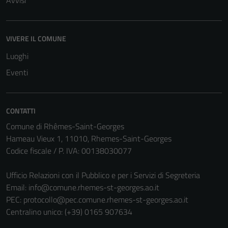
Avvisi
VIVERE IL COMUNE
Luoghi
Eventi
CONTATTI
Comune di Rhêmes-Saint-Georges
Hameau Vieux 1, 11010, Rhemes-Saint-Georges
Tecnici
Codice fiscale / P. IVA: 00138030077
Questi cookie
sono necessari
Ufficio Relazioni con il Pubblico e per i Servizi di Segreteria
per il
Email:
info@comune.rhemes-st-georges.ao.it
funzionamento
PEC:
protocollo@pec.comune.rhemes-st-georges.ao.it
del sito e non
Centralino unico: (+39) 0165 907634
possono