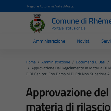
Vai ai contenuti
Vai al footer
Regione Autonoma Valle d'Aosta
Comune di Rhême
Portale Istituzionale
Amministrazione
Novità
Servi
Home
/
Amministrazione
/
Documenti E Dati
/
/
Approvazione Del Regolamento In Materia Di Rila
O Di Genitori Con Bambini Di Età Non Superiore A
Approvazione del
materia di rilasci