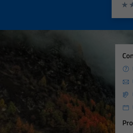
Valut
Va
Con
Pro