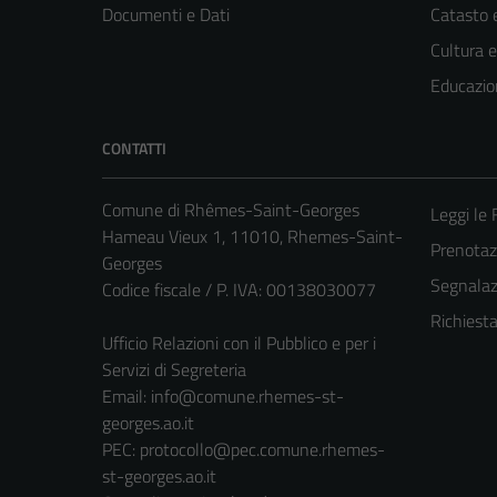
Documenti e Dati
Catasto e
Cultura 
Educazio
CONTATTI
Comune di Rhêmes-Saint-Georges
Leggi le
Hameau Vieux 1, 11010, Rhemes-Saint-
Prenota
Georges
Segnalazi
Codice fiscale / P. IVA: 00138030077
Richiest
Ufficio Relazioni con il Pubblico e per i
Servizi di Segreteria
Email:
info@comune.rhemes-st-
georges.ao.it
PEC:
protocollo@pec.comune.rhemes-
st-georges.ao.it