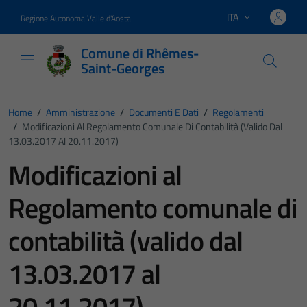
Vai ai contenuti
Vai al footer
ITA
Regione Autonoma Valle d'Aosta
Lingua attiva:
Comune di Rhêmes-
Saint-Georges
Home
/
Amministrazione
/
Documenti E Dati
/
Regolamenti
/
Modificazioni Al Regolamento Comunale Di Contabilità (valido Dal
13.03.2017 Al 20.11.2017)
Modificazioni al
Regolamento comunale di
contabilità (valido dal
13.03.2017 al
20.11.2017)