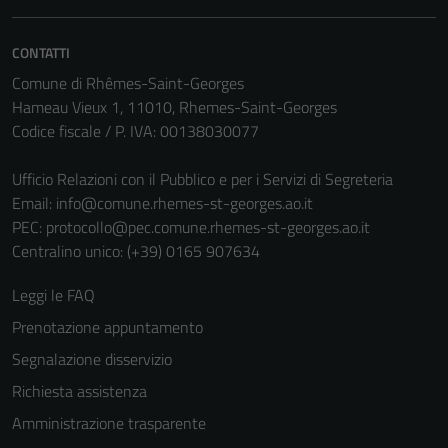
CONTATTI
Comune di Rhêmes-Saint-Georges
Hameau Vieux 1, 11010, Rhemes-Saint-Georges
Codice fiscale / P. IVA: 00138030077
Ufficio Relazioni con il Pubblico e per i Servizi di Segreteria
Email:
info@comune.rhemes-st-georges.ao.it
Tecnici
PEC:
protocollo@pec.comune.rhemes-st-georges.ao.it
Questi cookie
Centralino unico: (+39) 0165 907634
sono necessari
per il
Leggi le FAQ
funzionamento
Prenotazione appuntamento
del sito e non
possono
Segnalazione disservizio
essere
Richiesta assistenza
disabilitati.
Amministrazione trasparente
Questi cookie
non raccolgono