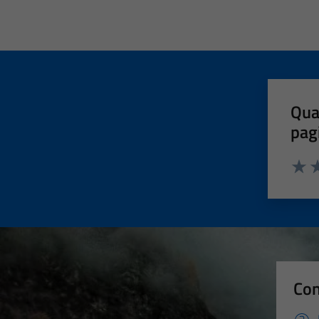
Qua
pag
Valut
Va
Con