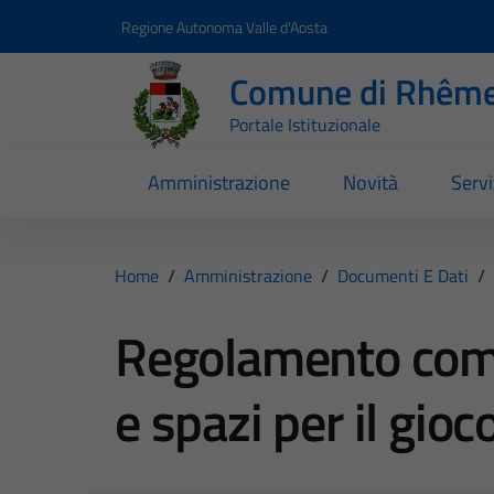
Vai ai contenuti
Vai al footer
Regione Autonoma Valle d'Aosta
Comune di Rhême
Portale Istituzionale
Amministrazione
Novità
Servi
Home
/
Amministrazione
/
Documenti E Dati
/
Regolamento comu
e spazi per il gioc