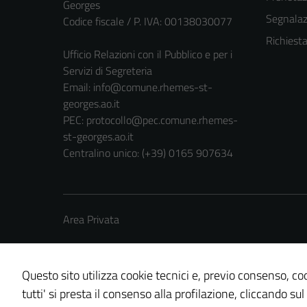
Georges
Segnalazi
Codice fiscale / P. IVA: 00138030077
Richiest
Ufficio Relazioni con il Pubblico e per i
Servizi di Segreteria
Email:
info@comune.rhemes-st-
georges.ao.it
PEC:
protocollo@pec.comune.rhemes-
st-georges.ao.it
Centralino unico: (+39) 0165 907634
Area Privata
Questo sito utilizza cookie tecnici e, previo consenso, coo
tutti' si presta il consenso alla profilazione, cliccando sul
Credits: ©
Technical Design s.r.l.