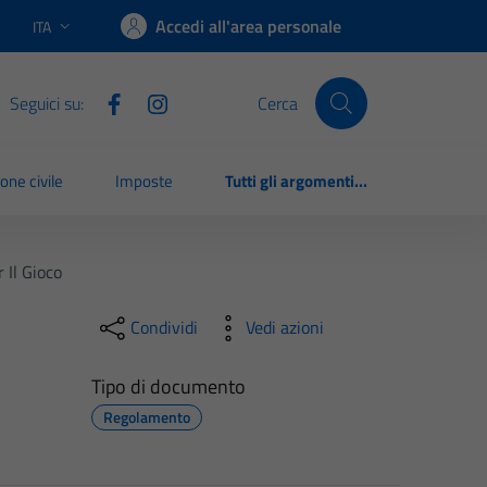
Accedi all'area personale
ITA
Lingua attiva:
Seguici su:
Cerca
one civile
Imposte
Tutti gli argomenti...
 Il Gioco
Condividi
Vedi azioni
Tipo di documento
Regolamento