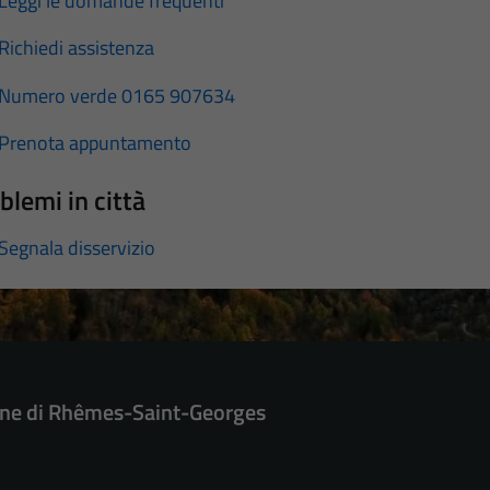
Leggi le domande frequenti
Richiedi assistenza
Numero verde 0165 907634
Prenota appuntamento
blemi in città
Segnala disservizio
e di Rhêmes-Saint-Georges