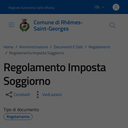
Vai ai contenuti
Vai al footer
ITA
Regione Autonoma Valle d'Aosta
Lingua attiva:
Comune di Rhêmes-
Saint-Georges
Home
/
Amministrazione
/
Documenti E Dati
/
Regolamenti
/
Regolamento Imposta Soggiorno
Regolamento Imposta
Soggiorno
Condividi
Vedi azioni
Tipo di documento
Regolamento