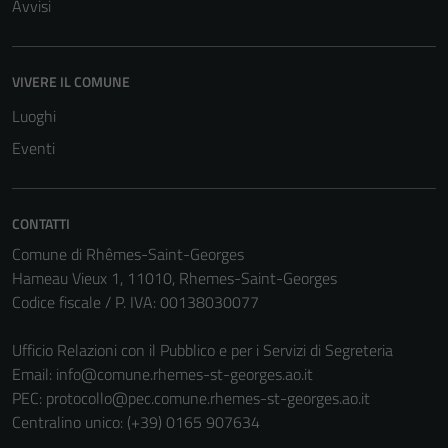
Avvisi
VIVERE IL COMUNE
Luoghi
Eventi
CONTATTI
Comune di Rhêmes-Saint-Georges
Hameau Vieux 1, 11010, Rhemes-Saint-Georges
Tecnici
Codice fiscale / P. IVA: 00138030077
Questi cookie
sono necessari
Ufficio Relazioni con il Pubblico e per i Servizi di Segreteria
per il
Email:
info@comune.rhemes-st-georges.ao.it
funzionamento
PEC:
protocollo@pec.comune.rhemes-st-georges.ao.it
del sito e non
Centralino unico: (+39) 0165 907634
possono