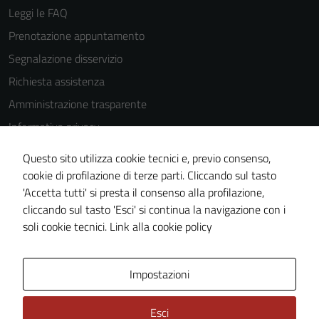
essere
Leggi le FAQ
disabilitati.
Prenotazione appuntamento
Questi cookie
Segnalazione disservizio
non raccolgono
informazioni
Richiesta assistenza
personali.
Amministrazione trasparente
Informativa privacy
Cookie Policy
Questo sito utilizza cookie tecnici e, previo consenso,
Note legali
cookie di profilazione di terze parti. Cliccando sul tasto
'Accetta tutti' si presta il consenso alla profilazione,
Dichiarazione di accessibilità
cliccando sul tasto 'Esci' si continua la navigazione con i
Piano di miglioramento del sito
soli cookie tecnici.
Link alla cookie policy
Area Privata
Impostazioni
Esci