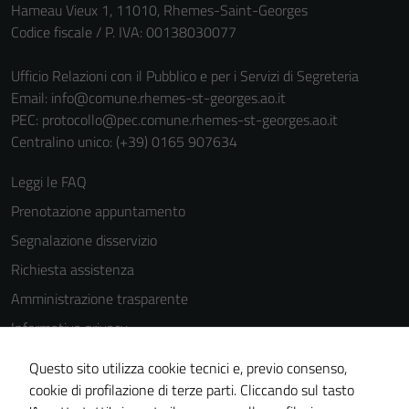
Hameau Vieux 1, 11010, Rhemes-Saint-Georges
Codice fiscale / P. IVA: 00138030077
Ufficio Relazioni con il Pubblico e per i Servizi di Segreteria
Email:
info@comune.rhemes-st-georges.ao.it
PEC:
protocollo@pec.comune.rhemes-st-georges.ao.it
Centralino unico: (+39) 0165 907634
Tecnici
Questi cookie
Leggi le FAQ
sono necessari
Prenotazione appuntamento
per il
funzionamento
Segnalazione disservizio
del sito e non
Richiesta assistenza
possono
Amministrazione trasparente
essere
disabilitati.
Informativa privacy
Questi cookie
Cookie Policy
non raccolgono
Questo sito utilizza cookie tecnici e, previo consenso,
Note legali
informazioni
cookie di profilazione di terze parti. Cliccando sul tasto
personali.