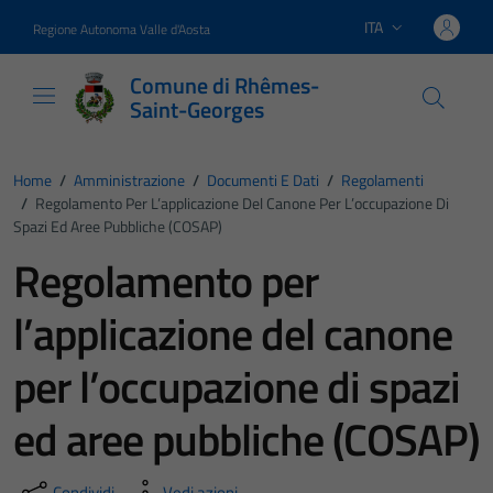
Vai ai contenuti
Vai al footer
ITA
Regione Autonoma Valle d'Aosta
Lingua attiva:
Comune di Rhêmes-
Saint-Georges
Home
/
Amministrazione
/
Documenti E Dati
/
Regolamenti
/
Regolamento Per L’applicazione Del Canone Per L’occupazione Di
Spazi Ed Aree Pubbliche (COSAP)
Regolamento per
l’applicazione del canone
per l’occupazione di spazi
ed aree pubbliche (COSAP)
Condividi
Vedi azioni