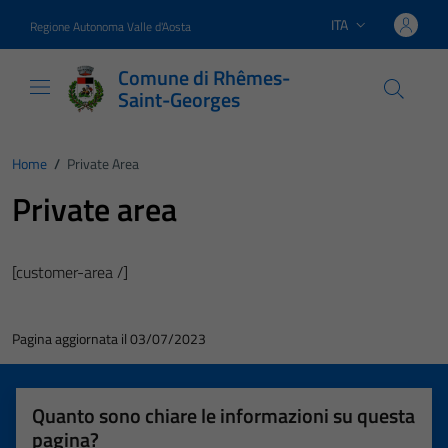
Vai ai contenuti
Vai al footer
ITA
Regione Autonoma Valle d'Aosta
Lingua attiva:
Comune di Rhêmes-
Saint-Georges
Home
/
Private Area
Private area
[customer-area /]
Pagina aggiornata il 03/07/2023
Quanto sono chiare le informazioni su questa
pagina?