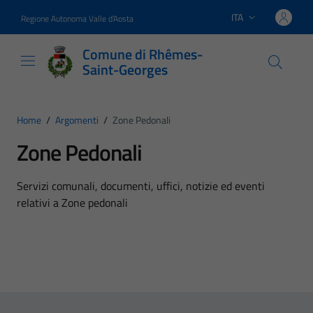
Vai ai contenuti
Vai al footer
ITA
Regione Autonoma Valle d'Aosta
Lingua attiva:
Comune di Rhêmes-
Saint-Georges
Home
/
Argomenti
/
Zone Pedonali
Zone Pedonali
Dettagli dell'argomento
Servizi comunali, documenti, uffici, notizie ed eventi
relativi a Zone pedonali