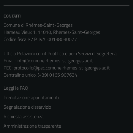
Questi cookie
sono necessari
CONTATTI
per il
funzionamento
Comune di Rhêmes-Saint-Georges
del sito e non
Hameau Vieux 1, 11010, Rhemes-Saint-Georges
possono
Codice fiscale / P. IVA: 00138030077
essere
disabilitati.
Ufficio Relazioni con il Pubblico e per i Servizi di Segreteria
Questi cookie
Email:
info@comune.rhemes-st-georges.ao.it
non raccolgono
PEC:
protocollo@pec.comune.rhemes-st-georges.ao.it
informazioni
Centralino unico: (+39) 0165 907634
personali.
Leggi le FAQ
Prenotazione appuntamento
Segnalazione disservizio
Richiesta assistenza
Amministrazione trasparente