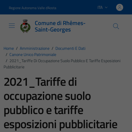
Vai ai contenuti
Vai al footer
ITA
Regione Autonoma Valle d'Aosta
Lingua attiva:
Comune di Rhêmes-
Saint-Georges
Home
/
Amministrazione
/
Documenti E Dati
/
Canone Unico Patrimoniale
/
2021_Tariffe Di Occupazione Suolo Pubblico E Tariffe Esposizioni
Pubblicitarie
2021_Tariffe di
occupazione suolo
pubblico e tariffe
esposizioni pubblicitarie