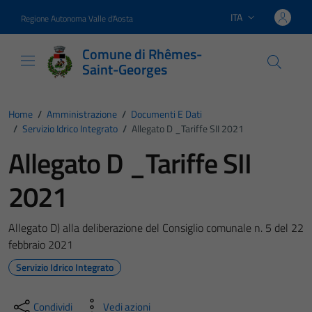
Vai ai contenuti
Vai al footer
ITA
Regione Autonoma Valle d'Aosta
Lingua attiva:
Comune di Rhêmes-
Saint-Georges
Home
/
Amministrazione
/
Documenti E Dati
/
Servizio Idrico Integrato
/
Allegato D _Tariffe SII 2021
Allegato D _Tariffe SII
2021
Allegato D) alla deliberazione del Consiglio comunale n. 5 del 22
febbraio 2021
Servizio Idrico Integrato
Condividi
Vedi azioni