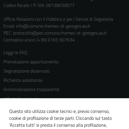
Codice fiscale / P. IVA: 00138030077
funzionamento
del sito e non
Ufficio Relazioni con il Pubblico e per i Servizi di Segreteria
possono
Email:
info@comune.rhemes-st-georges.ao.it
essere
PEC:
protocollo@pec.comune.rhemes-st-georges.ao.it
disabilitati.
Centralino unico: (+39) 0165 907634
Questi cookie
non raccolgono
Leggi le FAQ
informazioni
Prenotazione appuntamento
personali.
Segnalazione disservizio
Richiesta assistenza
Amministrazione trasparente
Informativa privacy
Cookie Policy
Questo sito utilizza cookie tecnici e, previo consenso,
Note legali
cookie di profilazione di terze parti. Cliccando sul tasto
'Accetta tutti' si presta il consenso alla profilazione,
Dichiarazione di accessibilità