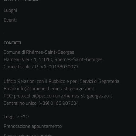
Tecnici
Luoghi
Questi cookie
Eventi
sono necessari
per il
funzionamento
CONTATTI
del sito e non
Comune di Rhêmes-Saint-Georges
possono
Hameau Vieux 1, 11010, Rhemes-Saint-Georges
essere
Codice fiscale / P. IVA: 00138030077
disabilitati.
Questi cookie
Ufficio Relazioni con il Pubblico e per i Servizi di Segreteria
non raccolgono
Email:
info@comune.rhemes-st-georges.ao.it
informazioni
PEC:
protocollo@pec.comune.rhemes-st-georges.ao.it
personali.
Centralino unico: (+39) 0165 907634
Leggi le FAQ
Prenotazione appuntamento
Segnalazione disservizio