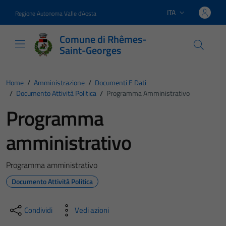
Vai ai contenuti
Vai al footer
ITA
Regione Autonoma Valle d'Aosta
Lingua attiva:
Comune di Rhêmes-
Saint-Georges
Home
/
Amministrazione
/
Documenti E Dati
/
Documento Attività Politica
/
Programma Amministrativo
Programma
amministrativo
Programma amministrativo
Documento Attività Politica
Condividi
Vedi azioni