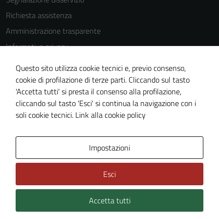
Richiesta assistenza
Amministrazione trasparente
Informativa privacy
Cookie Policy
Questo sito utilizza cookie tecnici e, previo consenso,
Note legali
cookie di profilazione di terze parti. Cliccando sul tasto
'Accetta tutti' si presta il consenso alla profilazione,
Dichiarazione di accessibilità
cliccando sul tasto 'Esci' si continua la navigazione con i
Piano di miglioramento del sito
soli cookie tecnici.
Link alla cookie policy
Area Privata
Impostazioni
Esci
Accetta tutti
Credits: ©
Technical Design s.r.l.