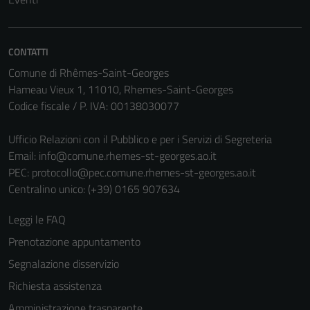
CONTATTI
Comune di Rhêmes-Saint-Georges
Hameau Vieux 1, 11010, Rhemes-Saint-Georges
Codice fiscale / P. IVA: 00138030077
Ufficio Relazioni con il Pubblico e per i Servizi di Segreteria
Tecnici
Email:
info@comune.rhemes-st-georges.ao.it
Questi cookie
PEC:
protocollo@pec.comune.rhemes-st-georges.ao.it
sono necessari
Centralino unico: (+39) 0165 907634
per il
funzionamento
Leggi le FAQ
del sito e non
Prenotazione appuntamento
possono
Segnalazione disservizio
essere
disabilitati.
Richiesta assistenza
Questi cookie
Amministrazione trasparente