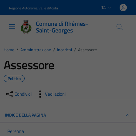
Vai ai contenuti
Vai al footer
ITA
Regione Autonoma Valle d'Aosta
Lingua attiva:
Comune di Rhêmes-
Saint-Georges
Home
/
Amministrazione
/
Incarichi
/
Assessore
Assessore
Politico
Condividi
Vedi azioni
INDICE DELLA PAGINA
Persona