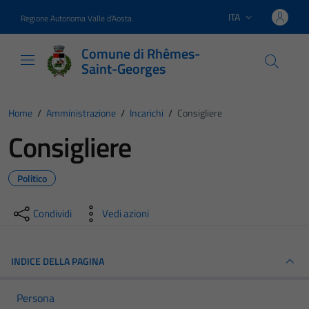
Vai ai contenuti
Vai al footer
ITA
Regione Autonoma Valle d'Aosta
Lingua attiva:
Comune di Rhêmes-
Saint-Georges
Home
/
Amministrazione
/
Incarichi
/
Consigliere
Consigliere
Politico
Condividi
Vedi azioni
INDICE DELLA PAGINA
Persona