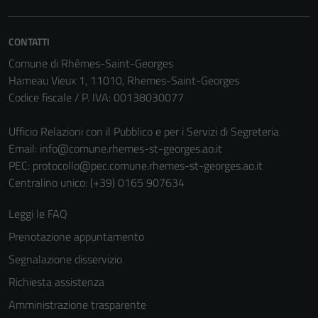
CONTATTI
Comune di Rhêmes-Saint-Georges
Hameau Vieux 1, 11010, Rhemes-Saint-Georges
Codice fiscale / P. IVA: 00138030077
Ufficio Relazioni con il Pubblico e per i Servizi di Segreteria
Tecnici
Email:
info@comune.rhemes-st-georges.ao.it
PEC:
protocollo@pec.comune.rhemes-st-georges.ao.it
Questi cookie
Centralino unico: (+39) 0165 907634
sono necessari
per il
Leggi le FAQ
funzionamento
del sito e non
Prenotazione appuntamento
possono
Segnalazione disservizio
essere
Richiesta assistenza
disabilitati.
Questi cookie
Amministrazione trasparente