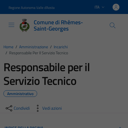
Vai ai contenuti
Vai al footer
ITA
Regione Autonoma Valle d'Aosta
Lingua attiva:
Comune di Rhêmes-
Saint-Georges
Home
/
Amministrazione
/
Incarichi
/
Responsabile Per Il Servizio Tecnico
Responsabile per il
Servizio Tecnico
Amministrativo
Condividi
Vedi azioni
INDICE DELLA PAGINA