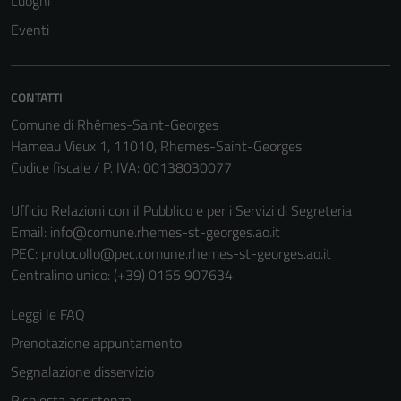
Luoghi
Eventi
CONTATTI
Comune di Rhêmes-Saint-Georges
Hameau Vieux 1, 11010, Rhemes-Saint-Georges
Codice fiscale / P. IVA: 00138030077
Tecnici
Ufficio Relazioni con il Pubblico e per i Servizi di Segreteria
Email:
info@comune.rhemes-st-georges.ao.it
Questi cookie
PEC:
protocollo@pec.comune.rhemes-st-georges.ao.it
sono necessari
Centralino unico: (+39) 0165 907634
per il
funzionamento
Leggi le FAQ
del sito e non
possono
Prenotazione appuntamento
essere
Segnalazione disservizio
disabilitati.
Richiesta assistenza