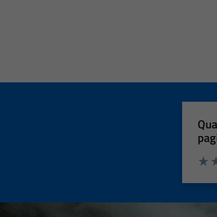
Qua
pag
Valut
Va