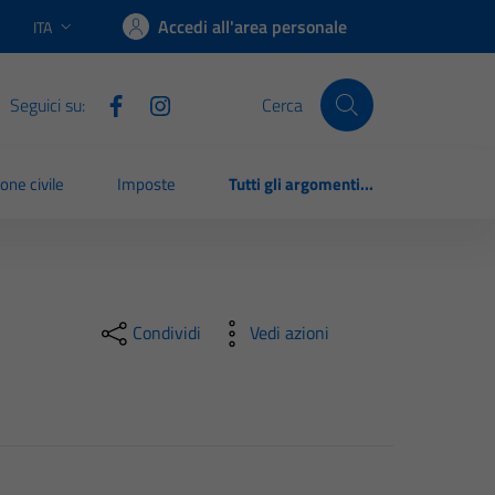
Accedi all'area personale
ITA
Lingua attiva:
Seguici su:
Cerca
one civile
Imposte
Tutti gli argomenti...
Condividi
Vedi azioni