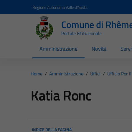
Vai ai contenuti
Vai al footer
Regione Autonoma Valle d'Aosta
Comune di Rhême
Portale Istituzionale
Amministrazione
Novità
Servi
Home
/
Amministrazione
/
Uffici
/
Ufficio Per I
Katia Ronc
INDICE DELLA PAGINA