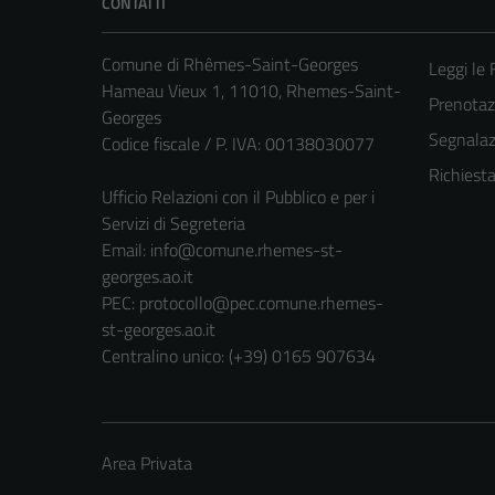
CONTATTI
Comune di Rhêmes-Saint-Georges
Leggi le
Hameau Vieux 1, 11010, Rhemes-Saint-
Prenota
Georges
Segnalazi
Codice fiscale / P. IVA: 00138030077
Richiest
Ufficio Relazioni con il Pubblico e per i
Servizi di Segreteria
Email:
info@comune.rhemes-st-
georges.ao.it
PEC:
protocollo@pec.comune.rhemes-
st-georges.ao.it
Centralino unico: (+39) 0165 907634
Area Privata