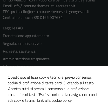
Ufficio Relazioni con il Pubblico e per i Servizi di Segreteria
Email:
info@comune.rhemes-st-georges.ao.it
PEC:
protocollo@pec.comune.rhemes-st-georges.ao.it
Centralino unico: (+39) 0165 907634
Leggi le FAQ
Prenotazione appuntamento
Segnalazione disservizio
Richiesta assistenza
Amministrazione trasparente
Informativa privacy
Cookie Policy
Questo sito utilizza cookie tecnici e, previo consenso,
Note legali
cookie di profilazione di terze parti. Cliccando sul tasto
'Accetta tutti' si presta il consenso alla profilazione,
Dichiarazione di accessibilità
cliccando sul tasto 'Esci' si continua la navigazione con i
Piano di miglioramento del sito
soli cookie tecnici.
Link alla cookie policy