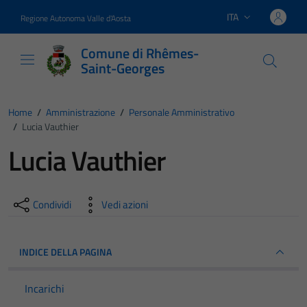
Vai ai contenuti
Vai al footer
ITA
Regione Autonoma Valle d'Aosta
Lingua attiva:
Comune di Rhêmes-
Saint-Georges
Home
/
Amministrazione
/
Personale Amministrativo
/
Lucia Vauthier
Lucia Vauthier
Condividi
Vedi azioni
INDICE DELLA PAGINA
Incarichi