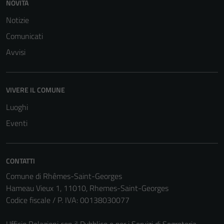
NOVITÀ
del sito e non
possono
Notizie
essere
Comunicati
disabilitati.
Avvisi
Questi cookie
non raccolgono
informazioni
VIVERE IL COMUNE
personali.
Luoghi
Eventi
CONTATTI
Comune di Rhêmes-Saint-Georges
Hameau Vieux 1, 11010, Rhemes-Saint-Georges
Codice fiscale / P. IVA: 00138030077