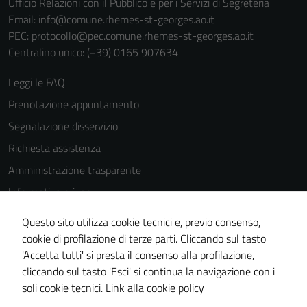
Ufficio Relazioni con il Pubblico e per i Servizi di Segreteria
del sito e non
Email:
info@comune.rhemes-st-georges.ao.it
possono
PEC:
protocollo@pec.comune.rhemes-st-georges.ao.it
essere
Centralino unico: (+39) 0165 907634
disabilitati.
Questi cookie
Leggi le FAQ
non raccolgono
Prenotazione appuntamento
informazioni
Segnalazione disservizio
personali.
Richiesta assistenza
Amministrazione trasparente
Informativa privacy
Cookie Policy
Questo sito utilizza cookie tecnici e, previo consenso,
Note legali
cookie di profilazione di terze parti. Cliccando sul tasto
'Accetta tutti' si presta il consenso alla profilazione,
Dichiarazione di accessibilità
cliccando sul tasto 'Esci' si continua la navigazione con i
Piano di miglioramento del sito
soli cookie tecnici.
Link alla cookie policy