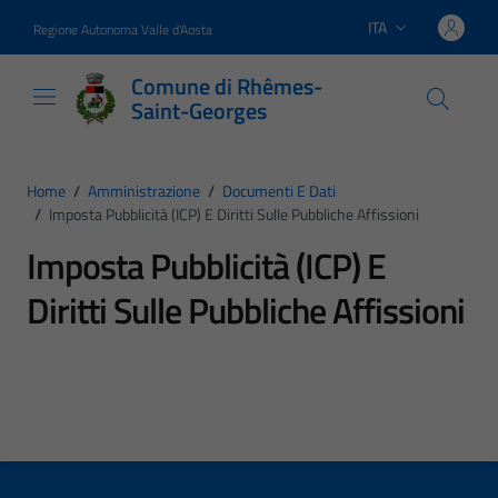
Vai ai contenuti
Vai al footer
ITA
Regione Autonoma Valle d'Aosta
Lingua attiva:
Comune di Rhêmes-
Saint-Georges
Home
/
Amministrazione
/
Documenti E Dati
/
Imposta Pubblicità (ICP) E Diritti Sulle Pubbliche Affissioni
Imposta Pubblicità (ICP) E
Diritti Sulle Pubbliche Affissioni
Dettagli del tipo di documento