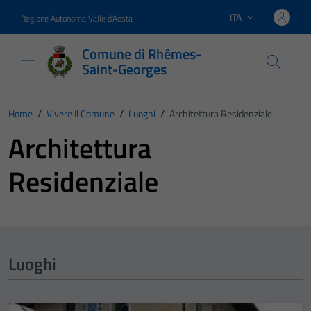
Vai ai contenuti
Vai al footer
ITA
Regione Autonoma Valle d'Aosta
Lingua attiva:
Comune di Rhêmes-
Saint-Georges
Home
/
Vivere Il Comune
/
Luoghi
/
Architettura Residenziale
Architettura
Residenziale
Luoghi