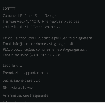
CONTATTI
Comune di Rhêmes-Saint-Georges
Hameau Vieux 1, 11010, Rhemes-Saint-Georges
Codice fiscale / P. IVA: 00138030077
Ufficio Relazioni con il Pubblico e per i Servizi di Segreteria
Email:
info@comune.rhemes-st-georges.ao.it
PEC:
protocollo@pec.comune.rhemes-st-georges.ao.it
Centralino unico: (+39) 0165 907634
Leggi le FAQ
Prenotazione appuntamento
Segnalazione disservizio
Richiesta assistenza
Amministrazione trasparente
Tecnici
Informativa privacy
Questi cookie