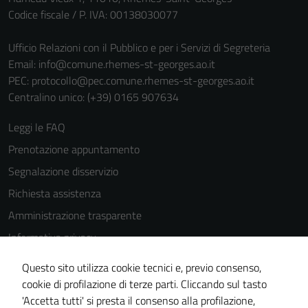
Codice fiscale / P. IVA: 00138030077
funzionamento
del sito e non
Ufficio Relazioni con il Pubblico e per i Servizi di Segreteria
possono
Email:
info@comune.rhemes-st-georges.ao.it
essere
PEC:
protocollo@pec.comune.rhemes-st-georges.ao.it
disabilitati.
Centralino unico: (+39) 0165 907634
Questi cookie
non raccolgono
Leggi le FAQ
informazioni
personali.
Prenotazione appuntamento
Segnalazione disservizio
Richiesta assistenza
Amministrazione trasparente
Informativa privacy
Cookie Policy
Questo sito utilizza cookie tecnici e, previo consenso,
Note legali
cookie di profilazione di terze parti. Cliccando sul tasto
'Accetta tutti' si presta il consenso alla profilazione,
Dichiarazione di accessibilità