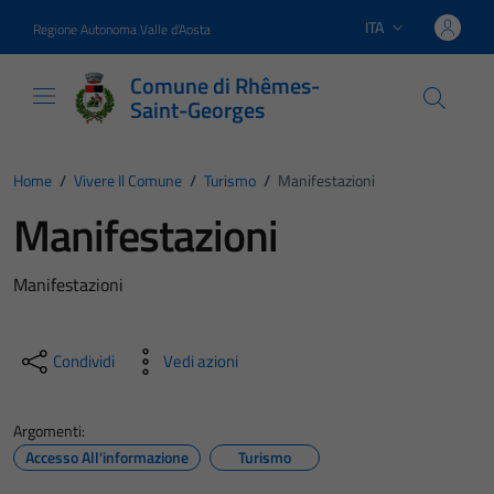
Vai ai contenuti
Vai al footer
ITA
Regione Autonoma Valle d'Aosta
Lingua attiva:
Comune di Rhêmes-
Saint-Georges
Home
/
Vivere Il Comune
/
Turismo
/
Manifestazioni
Manifestazioni
Manifestazioni
Condividi
Vedi azioni
Argomenti:
Accesso All'informazione
Turismo