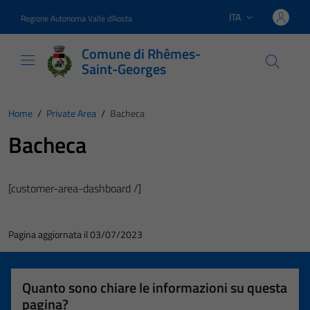
Vai ai contenuti
Vai al footer
ITA
Regione Autonoma Valle d'Aosta
Lingua attiva:
Comune di Rhêmes-
Saint-Georges
Home
/
Private Area
/
Bacheca
Bacheca
[customer-area-dashboard /]
Pagina aggiornata il 03/07/2023
Quanto sono chiare le informazioni su questa
pagina?