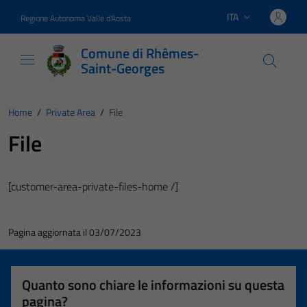
Vai ai contenuti
Vai al footer
ITA
Regione Autonoma Valle d'Aosta
Lingua attiva:
Comune di Rhêmes-
Saint-Georges
Home
/
Private Area
/
File
File
[customer-area-private-files-home /]
Pagina aggiornata il 03/07/2023
Quanto sono chiare le informazioni su questa
pagina?