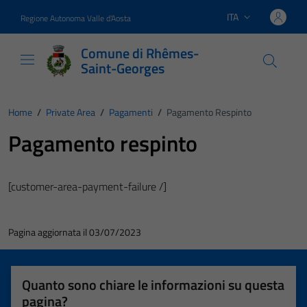
Vai ai contenuti
Vai al footer
ITA
Regione Autonoma Valle d'Aosta
Lingua attiva:
Comune di Rhêmes-
Saint-Georges
Home
/
Private Area
/
Pagamenti
/
Pagamento Respinto
Pagamento respinto
[customer-area-payment-failure /]
Pagina aggiornata il 03/07/2023
Quanto sono chiare le informazioni su questa
pagina?